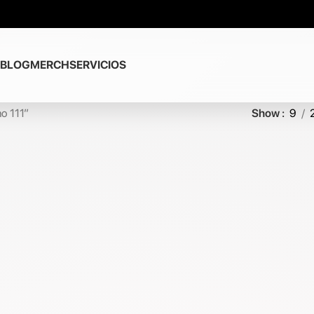
BLOG
MERCH
SERVICIOS
o 111”
Show
9