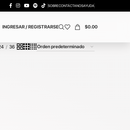
SOBRE
CONTÁCTANOS
AYUDA
INGRESAR / REGISTRARSE
$
0.00
24
36