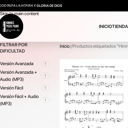
ODO PARA LA HONRA Y GLORIA DE DIOS
Skip to navigation
Skip to main content
INICIO
TIENDA
FILTRAR POR
Inicio
/
Productos etiquetados “Himn
DIFICULTAD
Versión Avanzada
1
Versión Avanzada +
1
Audio (MP3)
Versión Fácil
1
Versión Fácil + Audio
1
(MP3)